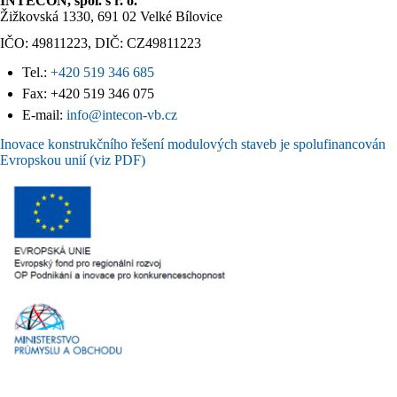
INTECON, spol. s r. o.
Žižkovská 1330, 691 02 Velké Bílovice
IČO: 49811223, DIČ: CZ49811223
Tel.:
+420 519 346 685
Fax: +420 519 346 075
E-mail:
info@intecon-vb.cz
Inovace konstrukčního řešení modulových staveb je spolufinancován
Evropskou unií (viz PDF)